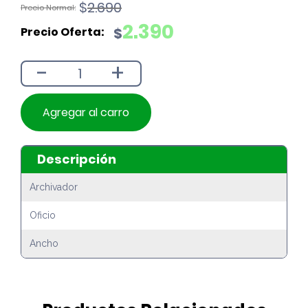
El
El
$
2.690
precio
precio
2.390
$
original
actual
era:
es:
-
+
$2.690.
$2.390.
Agregar al carro
Descripción
Archivador
Oficio
Ancho