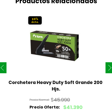
Productos Relacionados
10%
Corchetera Heavy Duty Soft Grande 200 
Hjs.
$
45.990
El
$
41.390