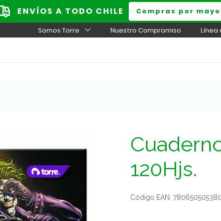
ENVÍOS A TODO CHILE
Compras por mayo
Somos Torre
Nuestro Compromiso
Línea
Cuaderno
120Hjs.
Código EAN: 7806505053809