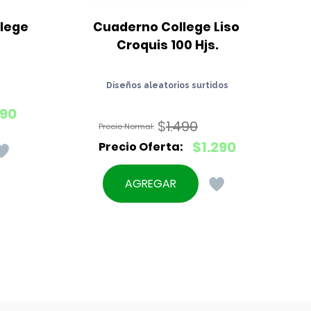
lege 
Cuaderno College Liso 
Croquis 100 Hjs.
Diseños aleatorios surtidos
90
$
1.490
El
$
1.290
precio
El
original
precio
AGREGAR
era:
actual
$1.490.
es:
$1.290.