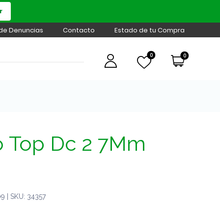
r
 de Denuncias
Contacto
Estado de tu Compra
0
0
 Top Dc 2 7Mm
 | SKU: 34357