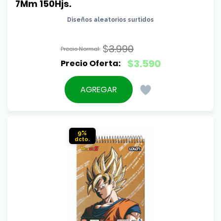
7Mm 150Hjs.
Diseños aleatorios surtidos
$
3.990
El
$
3.590
precio
El
original
precio
AGREGAR
era:
actual
$3.990.
es:
$3.590.
9%