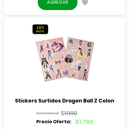
precio
AGREGAR
era:
actual
$4.990.
es:
$4.490.
10%
Stickers Surtidos Dragon Ball Z Colon
$
1.990
El
$
1.790
precio