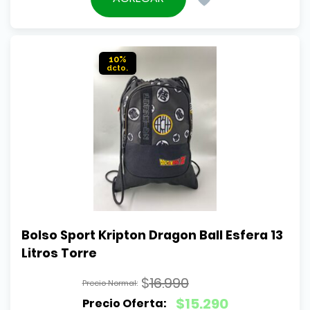
era:
actual
$16.990.
es:
$12.790.
10%
Bolso Sport Kripton Dragon Ball Esfera 13 
Litros Torre
$
16.990
El
$
15.290