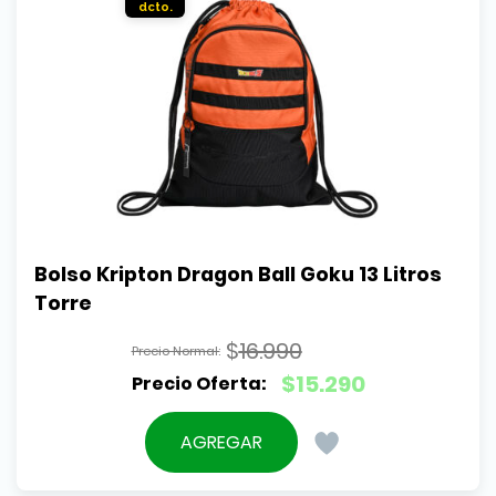
Bolso Kripton Dragon Ball Goku 13 Litros 
Torre
$
16.990
El
$
15.290
precio
El
original
precio
AGREGAR
era:
actual
$16.990.
es: