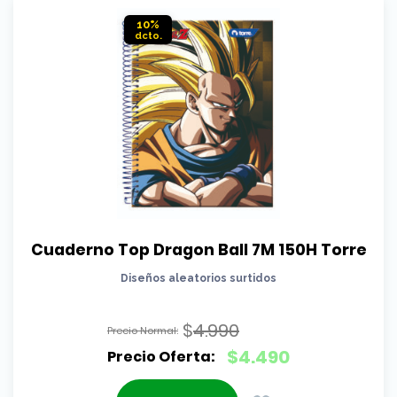
$1.290.
10%
Cuaderno Top Dragon Ball 7M 150H Torre
Diseños aleatorios surtidos
$
4.990
El
$
4.490
precio
El
original