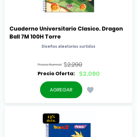
Cuaderno Universitario Clasico. Dragon 
Ball 7M 100H Torre
Diseños aleatorios surtidos
$
2.290
El
$
2.090
precio
El
original
precio
AGREGAR
era:
actual
$2.290.
es:
$2.090.
13%