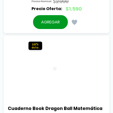
$
2.990
El
$
1.590
precio
El
original
precio
AGREGAR
era:
actual
$2.990.
es:
$1.590.
10%
Cuaderno Book Dragon Ball Matemática 