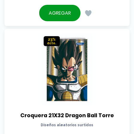
precio
El
original
precio
AGREGAR
era:
actual
$16.990.
es:
$15.290.
23%
Croquera 21X32 Dragon Ball Torre
Diseños aleatorios surtidos