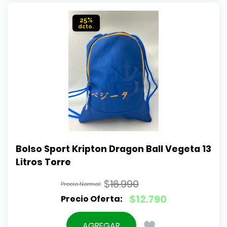
$15.290.
25%
Bolso Sport Kripton Dragon Ball Vegeta 13 
Litros Torre
$
16.990
El
$
12.790
precio
El
original
precio
AGREGAR