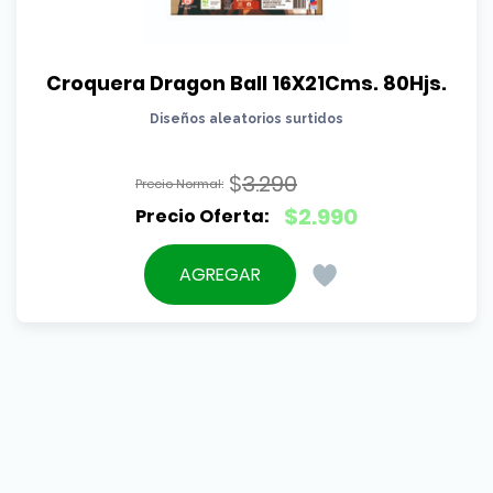
Croquera Dragon Ball 16X21Cms. 80Hjs.
Diseños aleatorios surtidos
$
3.290
El
$
2.990
precio
El
original
precio
AGREGAR
era:
actual
$3.290.
es:
$2.990.