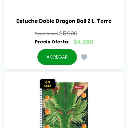
Estuche Doble Dragon Ball Z L. Torre
$
5.990
El
$
4.290
precio
El
original
precio
AGREGAR
era:
actual
$5.990.
es:
$4.290.
9%