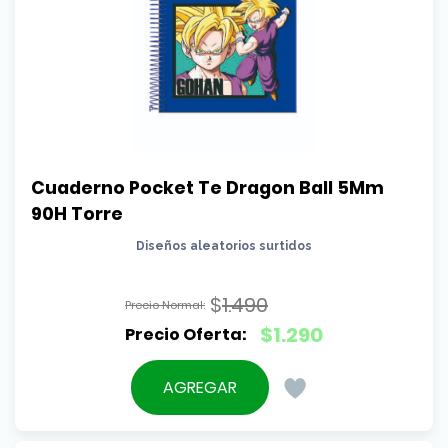
Cuaderno Pocket Te Dragon Ball 5Mm 
90H Torre
Diseños aleatorios surtidos
$
1.490
El
$
1.290
precio
El
original
precio
AGREGAR
era:
actual
$1.490.
es: