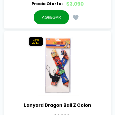
El
$
3.090
precio
El
original
precio
AGREGAR
era:
actual
$5.990.
es:
$3.090.
47%
Lanyard Dragon Ball Z Colon