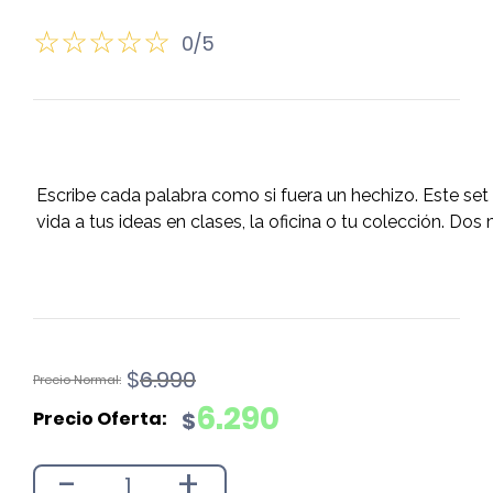
0/5
Escribe cada palabra como si fuera un hechizo. Este set 
vida a tus ideas en clases, la oficina o tu colección. D
El
El
$
6.990
precio
precio
6.290
$
original
actual
era:
es:
-
+
$6.990.
$6.290.