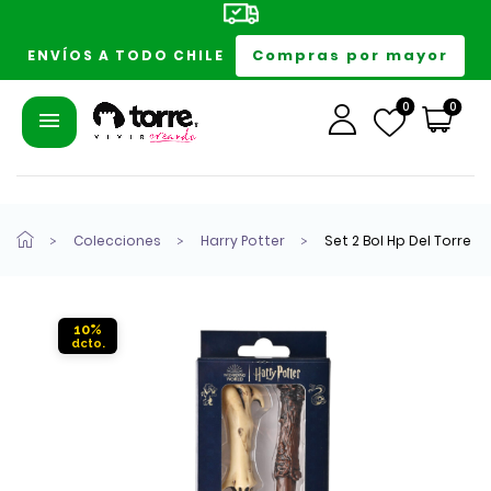
Compras por mayor
ENVÍOS A TODO CHILE
0
0
Colecciones
Harry Potter
Set 2 Bol Hp Del Torre
10%