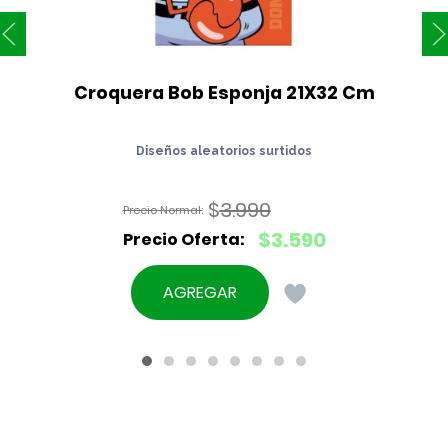
Croquera Bob Esponja 21X32 Cm
Diseños aleatorios surtidos
$
3.990
El
$
3.590
precio
El
original
precio
AGREGAR
era:
actual
$3.990.
es:
$3.590.