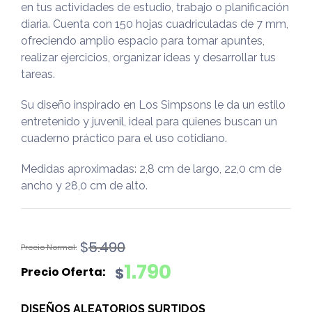
en tus actividades de estudio, trabajo o planificación
diaria. Cuenta con 150 hojas cuadriculadas de 7 mm,
ofreciendo amplio espacio para tomar apuntes,
realizar ejercicios, organizar ideas y desarrollar tus
tareas.
Su diseño inspirado en Los Simpsons le da un estilo
entretenido y juvenil, ideal para quienes buscan un
cuaderno práctico para el uso cotidiano.
Medidas aproximadas: 2,8 cm de largo, 22,0 cm de
ancho y 28,0 cm de alto.
El
El
$
5.490
precio
precio
1.790
$
original
actual
era:
es:
DISEÑOS ALEATORIOS SURTIDOS
$5.490.
$1.790.