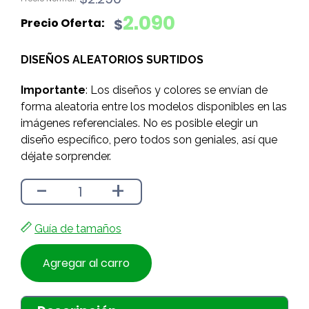
precio
precio
2.090
$
original
actual
era:
es:
DISEÑOS ALEATORIOS SURTIDOS
$2.290.
$2.090.
Importante
: Los diseños y colores se envían de
forma aleatoria entre los modelos disponibles en las
imágenes referenciales. No es posible elegir un
diseño específico, pero todos son geniales, así que
déjate sorprender.
-
+
Guía de tamaños
Agregar al carro