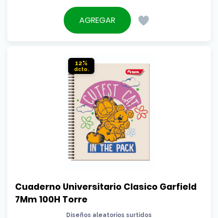
precio
El
original
precio
AGREGAR
era:
actual
$3.290.
es:
$2.490.
12%
Cuaderno Universitario Clasico Garfield 
7Mm 100H Torre
Diseños aleatorios surtidos