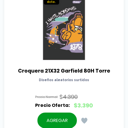
Croquera 21X32 Garfield 80H Torre
Diseños aleatorios surtidos
$
4.390
El
$
3.390
precio
El
original
precio
AGREGAR
era:
actual