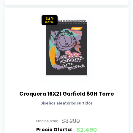
$4.390.
es:
$3.390.
24%
Croquera 16X21 Garfield 80H Torre
Diseños aleatorios surtidos
$
3.290
El
$
2.490