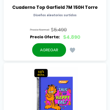
Cuaderno Top Garfield 7M 150H Torre
Diseños aleatorios surtidos
$
5.490
El
$
4.890
precio
El
original
precio
AGREGAR
era:
actual
$5.490.
es:
$4.890.
13%