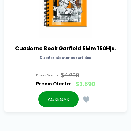
Cuaderno Book Garfield 5Mm 150Hjs.
Diseños aleatorios surtidos
$
4.290
El
$
3.890
precio
El
original
precio
AGREGAR
era:
actual
$4.290.
es:
$3.890.