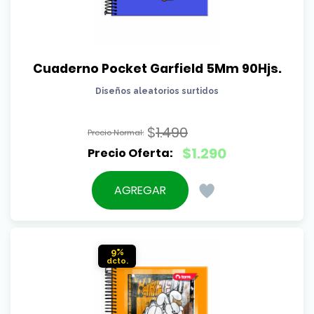
Cuaderno Pocket Garfield 5Mm 90Hjs.
Diseños aleatorios surtidos
$
1.490
El
$
1.290
precio
El
original
precio
AGREGAR
era:
actual
$1.490.
es:
$1.290.
9%