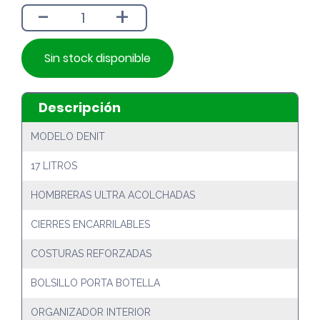
-
+
$17.990.
$16.190.
Sin stock disponible
Descripción
MODELO DENIT
17 LITROS
HOMBRERAS ULTRA ACOLCHADAS
CIERRES ENCARRILABLES
COSTURAS REFORZADAS
BOLSILLO PORTA BOTELLA
ORGANIZADOR INTERIOR