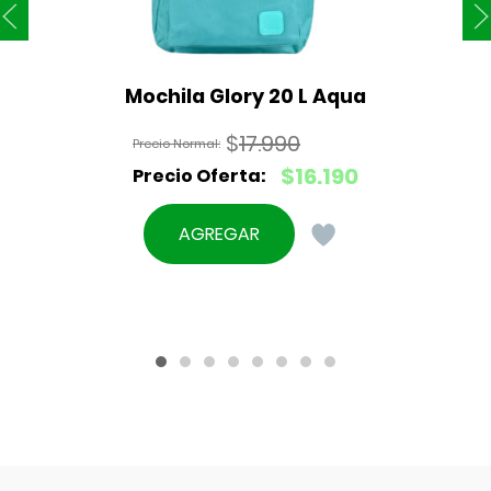
Mochila Glory 20 L Aqua
$
17.990
El
$
16.190
precio
El
original
precio
AGREGAR
era:
actual
$17.990.
es:
$16.190.