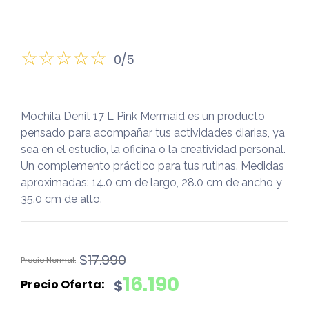
0/5
Mochila Denit 17 L Pink Mermaid es un producto
pensado para acompañar tus actividades diarias, ya
sea en el estudio, la oficina o la creatividad personal.
Un complemento práctico para tus rutinas. Medidas
aproximadas: 14.0 cm de largo, 28.0 cm de ancho y
35.0 cm de alto.
El
El
$
17.990
precio
precio
16.190
$
original
actual
era:
es: