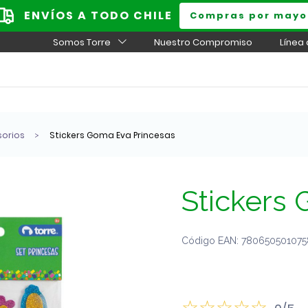
ENVÍOS A TODO CHILE
Compras por mayo
Somos Torre
Nuestro Compromiso
Línea
sorios
Stickers Goma Eva Princesas
Stickers
Código EAN: 7806505010758