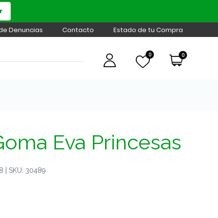
r
 de Denuncias
Contacto
Estado de tu Compra
0
0
 Goma Eva Princesas
 | SKU: 30489