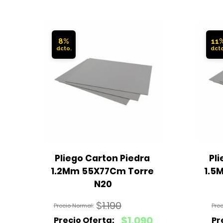
8%
11
Pliego Carton Piedra 
Pli
1.2Mm 55X77Cm Torre 
1.5
N20
$
1.190
El
$
1.090