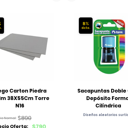
%
8%
ego Carton Piedra 
Sacapuntas Doble 
Mm 38X55Cm Torre 
Depósito Forma
N16
Cilíndrica
Diseños aleatorios surti
$
890
El
$
790