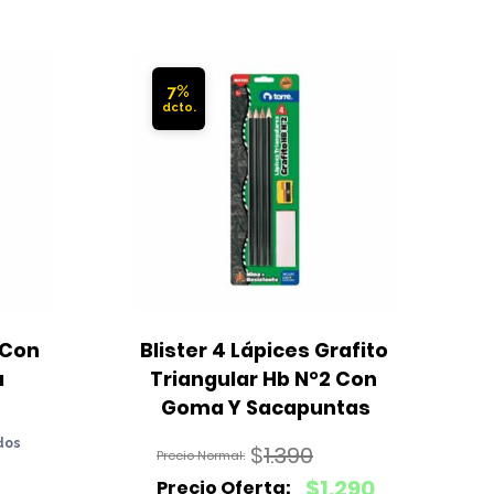
7%
Con 
Blister 4 Lápices Grafito 
B
 
Triangular Hb N°2 Con 
Goma Y Sacapuntas
dos
$
1.390
El
$
1.290