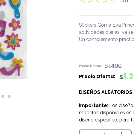
0/5
Stickers Goma Eva Princ
actividades diarias, ya se
Un complemento práctico
El
El
$
1.490
precio
precio
1.
$
original
actual
era:
es:
DISEÑOS ALEATORIOS
$1.490.
$1.290.
Importante
: Los diseño
modelos disponibles en l
diseño específico, pero t