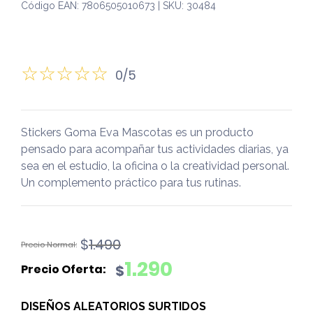
Código EAN: 7806505010673 | SKU: 30484
0/5
Stickers Goma Eva Mascotas es un producto
pensado para acompañar tus actividades diarias, ya
sea en el estudio, la oficina o la creatividad personal.
Un complemento práctico para tus rutinas.
El
El
$
1.490
precio
precio
1.290
$
original
actual
era:
es:
DISEÑOS ALEATORIOS SURTIDOS
$1.490.
$1.290.