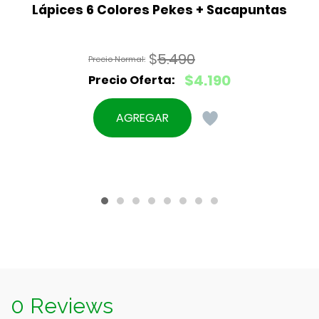
Lápices 6 Colores Pekes + Sacapuntas
$
5.490
El
$
4.190
precio
El
original
precio
AGREGAR
era:
actual
$5.490.
es:
$4.190.
0 Reviews