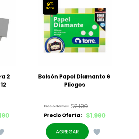
9%
a 2 
Bolsón Papel Diamante 6 
12
Pliegos
$
2.190
El
190
$
1.990
precio
El
original
precio
AGREGAR
era:
actual