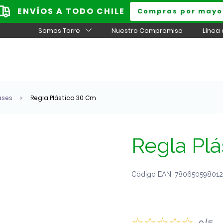
ENVÍOS A TODO CHILE
Compras por mayo
Somos Torre
Nuestro Compromiso
Línea
ases
Regla Plástica 30 Cm
Regla Plá
Código EAN: 780650598012