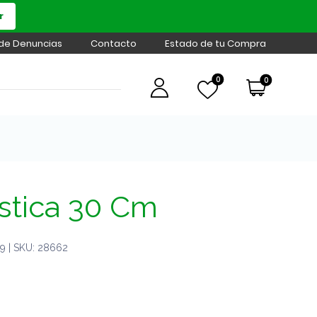
r
 de Denuncias
Contacto
Estado de tu Compra
0
0
stica 30 Cm
9 | SKU: 28662