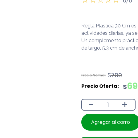
0/5
Regla Plástica 30 Cm es
actividades diarias, ya se
Un complemento práctico
de largo, 5.3 cm de ancho
El
El
$
790
precio
precio
69
$
original
actual
era:
es:
-
+
$790.
$690.
Agregar al carro