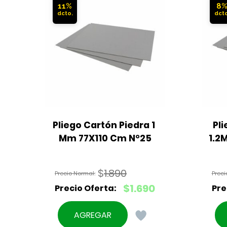
11%
8
Pliego Cartón Piedra 1 
Pli
Mm 77X110 Cm N°25
1.2
$
1.890
El
$
1.690
precio
El
original
precio
AGREGAR
era:
actual