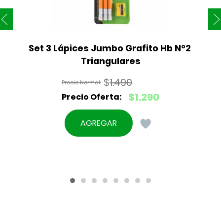
Set 3 Lápices Jumbo Grafito Hb N°2 
Triangulares
$
1.490
El
$
1.290
precio
El
original
precio
AGREGAR
era:
actual
$1.490.
es:
$1.290.