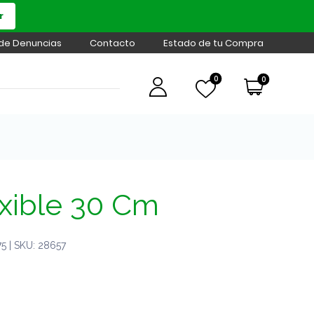
r
 de Denuncias
Contacto
Estado de tu Compra
0
0
exible 30 Cm
 | SKU: 28657