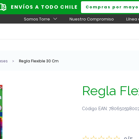
ENVÍOS A TODO CHILE
Compras por mayo
Somos Torre
Nuestro Compromiso
Línea
ases
Regla Flexible 30 Cm
Regla Fl
Código EAN: 7806505980075