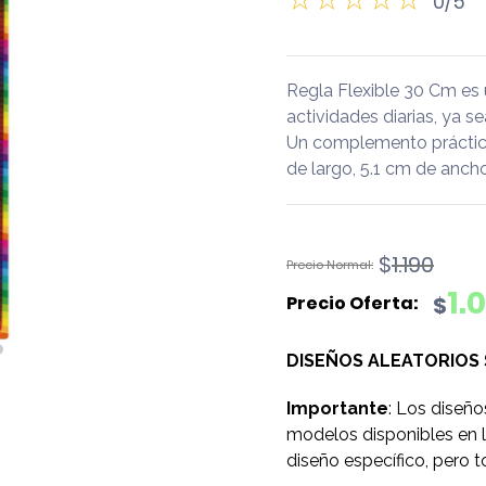
0/5
Regla Flexible 30 Cm es
actividades diarias, ya se
Un complemento práctico
de largo, 5.1 cm de ancho
El
El
$
1.190
precio
precio
1.
$
original
actual
era:
es:
DISEÑOS ALEATORIOS
$1.190.
$1.090.
Importante
: Los diseño
modelos disponibles en l
diseño específico, pero t