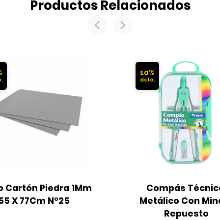
Productos Relacionados
%
10%
o Cartón Piedra 1Mm 
Compás Técnico
55 X 77Cm N°25
Metálico Con Mina
Repuesto