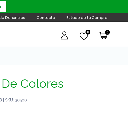
r
 de Denuncias
Contacto
Estado de tu Compra
0
0
 De Colores
 | SKU: 30500