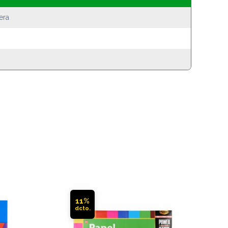
era
11%