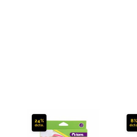
24%
8