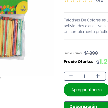
0/5
Palotines De Colores es
actividades diarias, ya se
Un complemento práctico
El
El
$
1.390
precio
precio
1.
$
original
actual
era:
es:
-
+
$1.390.
$1.290.
Agregar al carro
Descripción