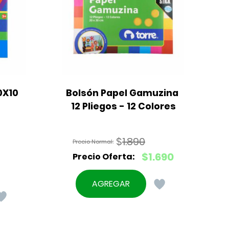
X10 
Bolsón Papel Gamuzina 
12 Pliegos - 12 Colores
$
1.890
El
$
1.690
precio
El
original
precio
AGREGAR
era:
actual
$1.890.
es:
$1.690.