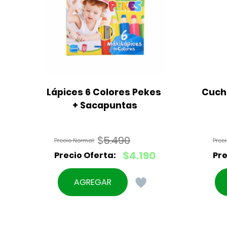
Lápices 6 Colores Pekes 
Cuchi
+ Sacapuntas
$
5.490
El
$
4.190
precio
El
original
precio
AGREGAR
era:
actual
$5.490.
es:
$4.190.