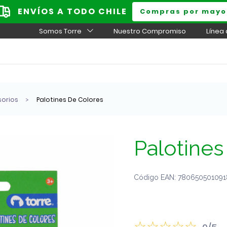
ENVÍOS A TODO CHILE
Compras por mayo
Somos Torre
Nuestro Compromiso
Línea
sorios
Palotines De Colores
Palotines
Código EAN: 7806505010918