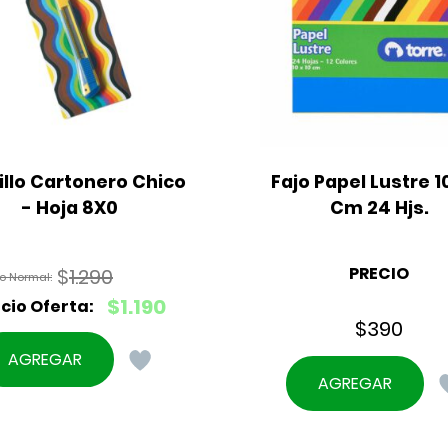
llo Cartonero Chico 
Fajo Papel Lustre 10
- Hoja 8X0
Cm 24 Hjs.
PRECIO
$
1.290
El
$
1.190
precio
$
390
El
original
precio
AGREGAR
era:
actual
AGREGAR
$1.290.
es:
$1.190.