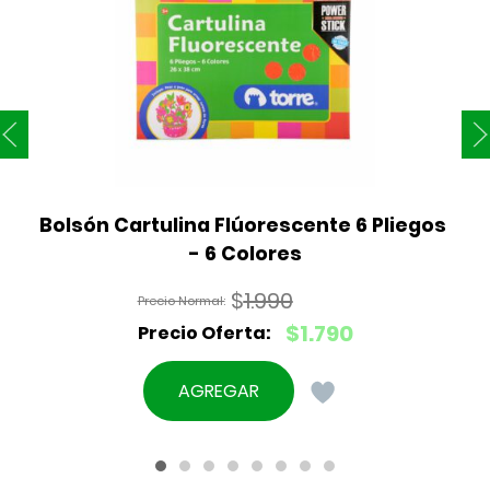
Bolsón Cartulina Flúorescente 6 Pliegos 
- 6 Colores
$
1.990
El
$
1.790
precio
El
original
precio
AGREGAR
era:
actual
$1.990.
es:
$1.790.