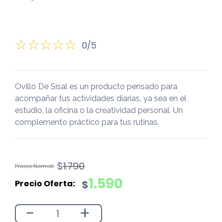
0/5
Ovillo De Sisal es un producto pensado para
acompañar tus actividades diarias, ya sea en el
estudio, la oficina o la creatividad personal. Un
complemento práctico para tus rutinas.
El
El
$
1.790
precio
precio
1.590
$
original
actual
era:
es:
-
+
$1.790.
$1.590.