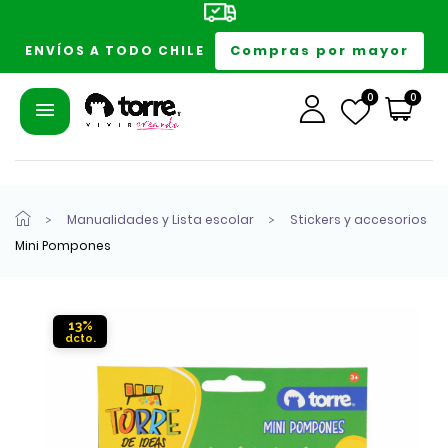
Compras por mayor
ENVÍOS A TODO CHILE
0
0
Manualidades y Lista escolar
Stickers y accesorios
Mini Pompones
13%