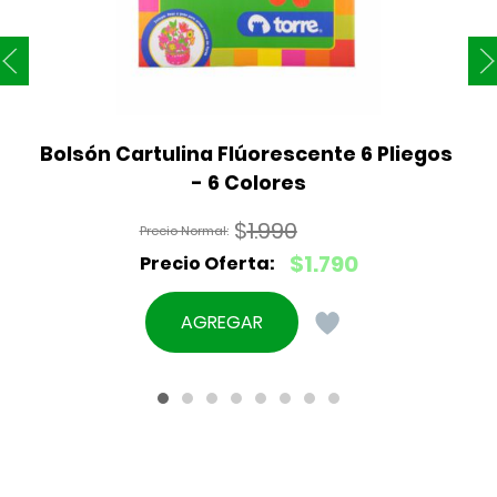
Bolsón Cartulina Flúorescente 6 Pliegos 
- 6 Colores
$
1.990
El
$
1.790
precio
El
original
precio
AGREGAR
era:
actual
$1.990.
es:
$1.790.