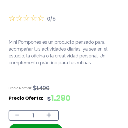
0/5
Mini Pompones es un producto pensado para
acompañar tus actividades diarias, ya sea en el
estudio, la oficina o la creatividad personal. Un
complemento práctico para tus rutinas.
El
El
$
1.490
precio
precio
1.290
$
original
actual
era:
es:
-
+
$1.490.
$1.290.