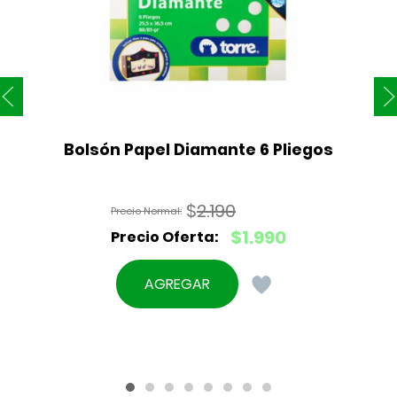
Bolsón Papel Diamante 6 Pliegos
$
2.190
El
$
1.990
precio
El
original
precio
AGREGAR
era:
actual
$2.190.
es:
$1.990.