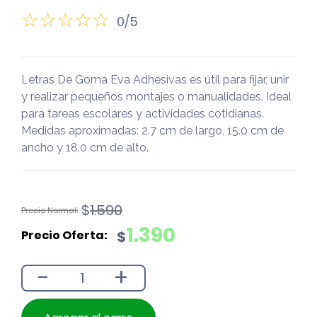
0/5
Letras De Goma Eva Adhesivas es útil para fijar, unir
y realizar pequeños montajes o manualidades. Ideal
para tareas escolares y actividades cotidianas.
Medidas aproximadas: 2.7 cm de largo, 15.0 cm de
ancho y 18.0 cm de alto.
El
El
$
1.590
precio
precio
1.390
$
original
actual
era:
es:
-
+
$1.590.
$1.390.