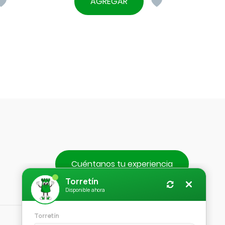
AGREGAR
era:
actual
$890.
es:
$790.
Cuéntanos tu experiencia