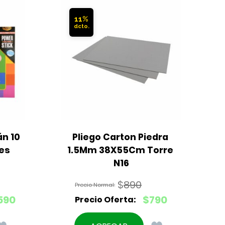
11%
n 10 
Pliego Carton Piedra 
res
1.5Mm 38X55Cm Torre 
T
N16
$
890
El
590
$
790
precio
El
original
precio