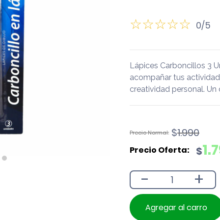
0/5
Lápices Carboncillos 3 U
acompañar tus actividades 
creatividad personal. Un
El
El
$
1.990
precio
precio
1.
$
original
actual
era:
es:
-
+
$1.990.
$1.790.
Agregar al carro