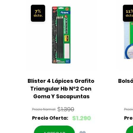
7%
11
Blister 4 Lápices Grafito 
Bolsó
Triangular Hb N°2 Con 
Goma Y Sacapuntas
$
1.390
El
$
1.290
precio
El
original
precio