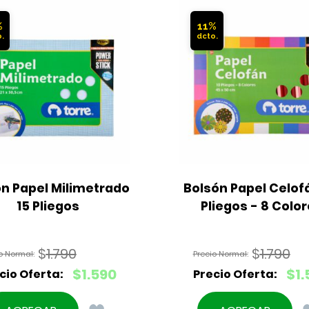
%
11%
n Papel Milimetrado 
Bolsón Papel Celofá
15 Pliegos
Pliegos - 8 Colo
$
1.790
$
1.790
El
El
$
1.590
$
1.
precio
precio
El
El
original
original
precio
precio