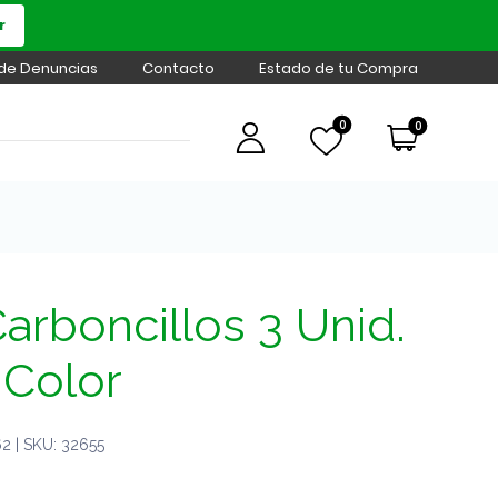
r
 de Denuncias
Contacto
Estado de tu Compra
0
0
arboncillos 3 Unid.
 Color
 | SKU: 32655