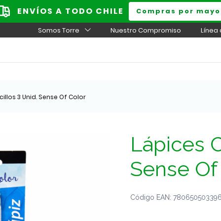
ENVÍOS A TODO CHILE
Compras por mayo
Somos Torre
Nuestro Compromiso
Línea
illos 3 Unid. Sense Of Color
Lápices C
Sense Of
Código EAN: 7806505033962