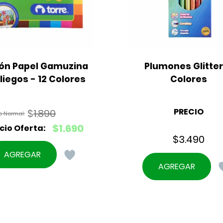
ón Papel Gamuzina 
Plumones Glitter 
Pliegos - 12 Colores
Colores
PRECIO
$
1.890
El
$
1.690
precio
$
3.490
El
original
precio
AGREGAR
era:
actual
AGREGAR
$1.890.
es:
$1.690.