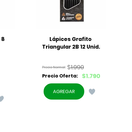
8 
Lápices Grafito 
Triangular 2B 12 Unid.
$
1.990
El
$
1.790
precio
El
original
precio
AGREGAR
era:
actual
$1.990.
es:
$1.790.