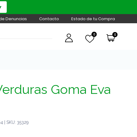
r
 de Denuncias
Contacto
Estado de tu Compra
0
0
 Verduras Goma Eva
 | SKU: 35329