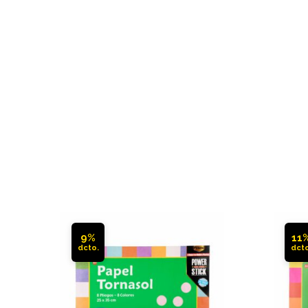
9%
11