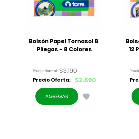
Bolsón Papel Tornasol 8 
Bols
Pliegos - 8 Colores
12 
$
3.190
El
$
2.890
precio
El
original
precio
AGREGAR
era:
actual
$3.190.
es:
$2.890.