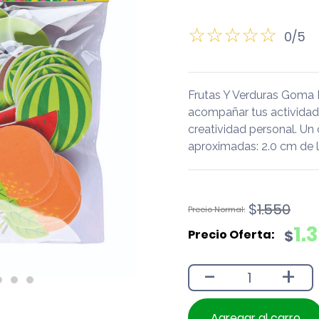
0/5
Frutas Y Verduras Goma 
acompañar tus actividades 
creatividad personal. Un
aproximadas: 2.0 cm de l
El
El
$
1.550
precio
precio
1.
$
original
actual
era:
es:
-
+
$1.550.
$1.390.
Agregar al carro