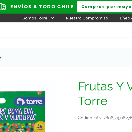
ENVÍOS A TODO CHILE
Compras por mayo
Somos Torre
Nuestro Compromiso
Línea
e
Frutas Y
Torre
Código EAN: 7806505062764