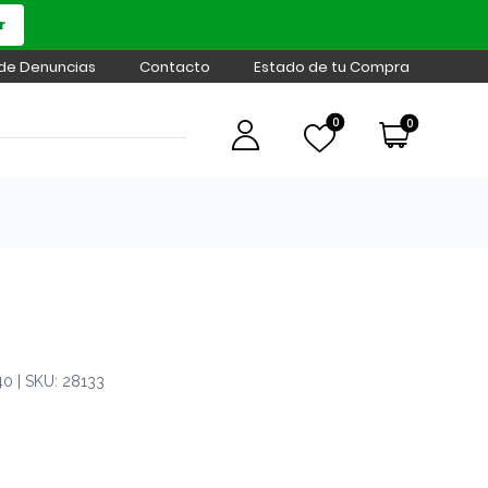
r
 de Denuncias
Contacto
Estado de tu Compra
0
0
0 | SKU: 28133