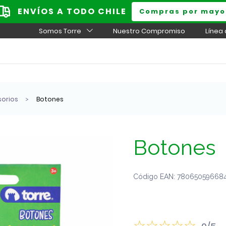
ENVÍOS A TODO CHILE
Compras por mayo
Somos Torre
Nuestro Compromiso
Línea
sorios
Botones
Botones
Código EAN: 780650596684