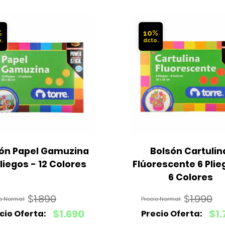
%
10%
ón Papel Gamuzina 
Bolsón Cartulina
Pliegos - 12 Colores
Flúorescente 6 Plieg
6 Colores
$
1.890
$
1.990
El
El
$
1.690
$
1
precio
precio