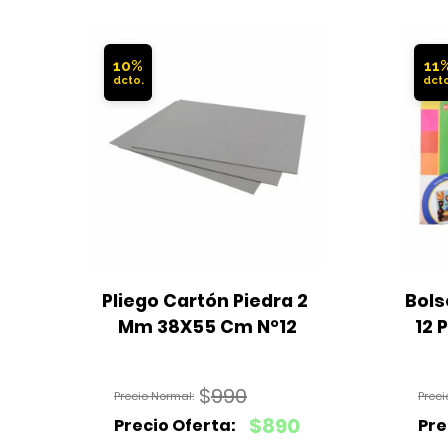
10%
11
Pliego Cartón Piedra 2 
Bols
Mm 38X55 Cm N°12
12 
$
990
El
$
890
precio