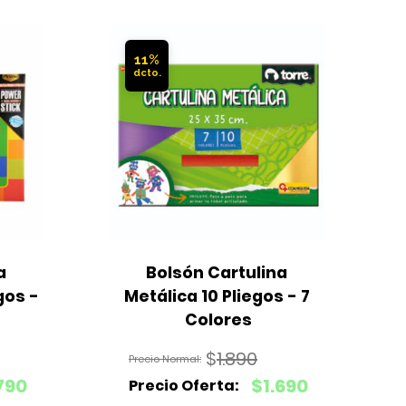
11%
 
Bolsón Cartulina 
os - 
Metálica 10 Pliegos - 7 
Colores
$
1.890
El
.790
$
1.690
precio