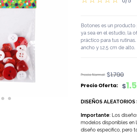
0/5
Botones es un producto 
ya sea en el estudio, la 
práctico para tus rutina
ancho y 12.5 cm de alto.
El
El
$
1.790
precio
precio
1.
$
original
actual
era:
es:
DISEÑOS ALEATORIOS
$1.790.
$1.590.
Importante
: Los diseño
modelos disponibles en l
diseño específico, pero t