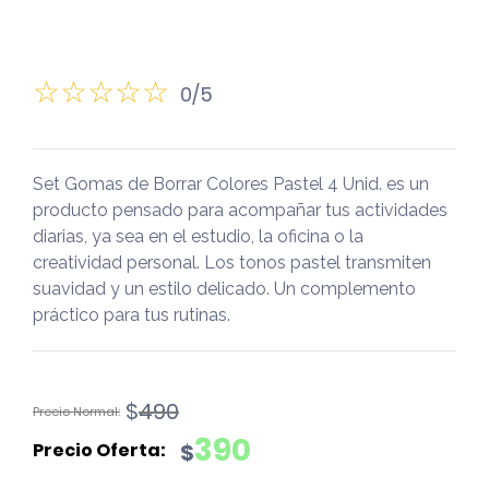
0/5
Set Gomas de Borrar Colores Pastel 4 Unid. es un
producto pensado para acompañar tus actividades
diarias, ya sea en el estudio, la oficina o la
creatividad personal. Los tonos pastel transmiten
suavidad y un estilo delicado. Un complemento
práctico para tus rutinas.
El
El
$
490
precio
precio
390
$
original
actual
era:
es: