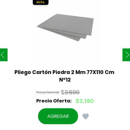
Pliego Cartón Piedra 2 Mm 77X110 Cm 
N°12
$
3.590
El
$
3.190
precio
El
original
precio
AGREGAR
era:
actual
$3.590.
es: