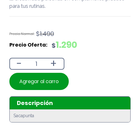
para tus rutinas.
El
El
$
1.490
precio
precio
1.290
$
original
actual
era:
es:
-
+
$1.490.
$1.290.
Agregar al carro
Descripción
Sacapunta