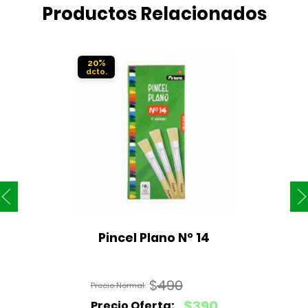
Productos Relacionados
20%
Pincel Plano N° 14
$
490
El
$
390