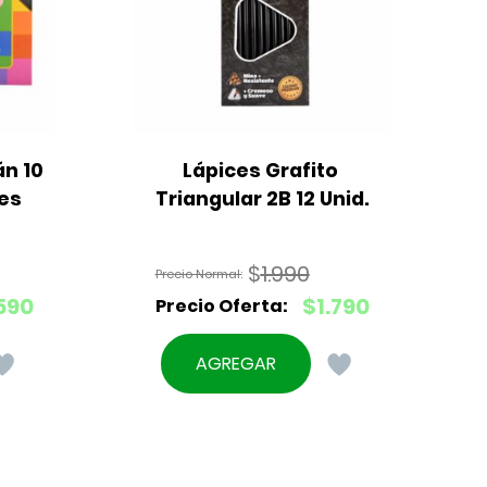
n 10 
Lápices Grafito 
res
Triangular 2B 12 Unid.
$
1.990
El
590
$
1.790
precio
El
original
precio
AGREGAR
era:
actual
$1.990.
es:
$1.790.