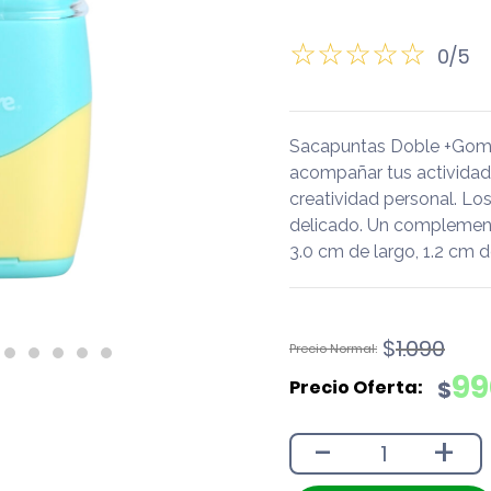
0/5
Sacapuntas Doble +Goma
acompañar tus actividades 
creatividad personal. Los
delicado. Un complement
3.0 cm de largo, 1.2 cm d
El
El
$
1.090
precio
precio
99
$
original
actual
era:
es:
-
+
$1.090.
$990.