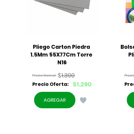
Pliego Carton Piedra 
Bols
1.5Mm 55X77Cm Torre 
Pl
N16
$
1.390
El
$
1.290
precio
El
original
precio
AGREGAR
era:
actual
$1.390.
es:
$1.290.