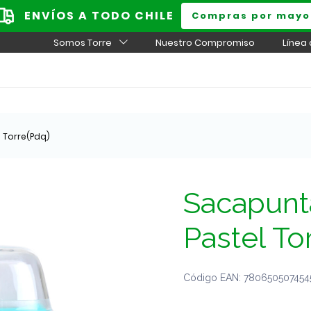
ENVÍOS A TODO CHILE
Compras por mayo
Somos Torre
Nuestro Compromiso
Línea
 Torre(Pdq)
Sacapunt
Pastel To
Código EAN: 7806505074545