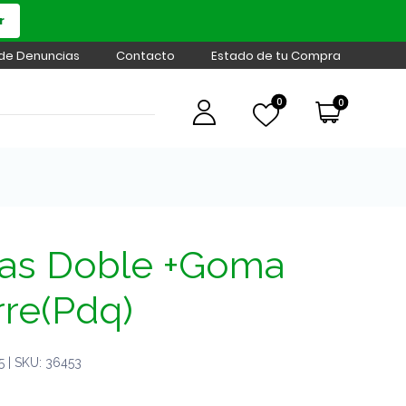
r
 de Denuncias
Contacto
Estado de tu Compra
0
0
as Doble +Goma
rre(Pdq)
 | SKU: 36453