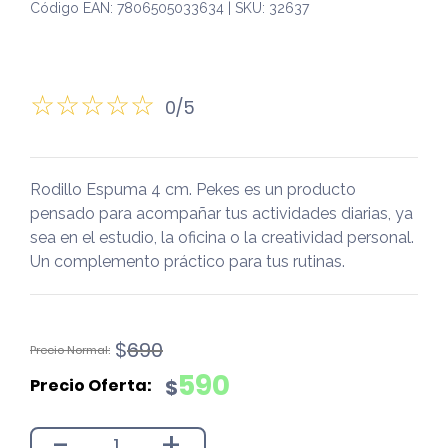
Código EAN: 7806505033634 | SKU: 32637
0/5
Rodillo Espuma 4 cm. Pekes es un producto
pensado para acompañar tus actividades diarias, ya
sea en el estudio, la oficina o la creatividad personal.
Un complemento práctico para tus rutinas.
El
El
$
690
precio
precio
590
$
original
actual
era:
es:
-
+
$690.
$590.