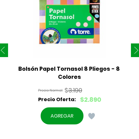
Bolsón Papel Tornasol 8 Pliegos - 8 
Colores
$
3.190
El
$
2.890
precio
El
original
precio
AGREGAR
era:
actual
$3.190.
es:
$2.890.