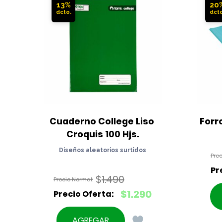
13%
20
Cuaderno College Liso 
Forr
Croquis 100 Hjs.
Diseños aleatorios surtidos
$
1.490
El
$
1.290
precio
El
original
precio
AGREGAR