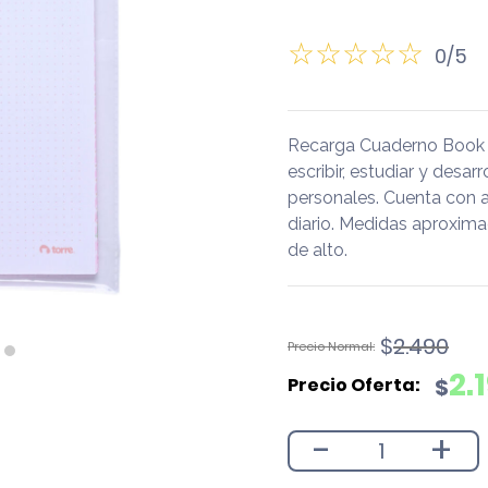
0/5
Recarga Cuaderno Book P
escribir, estudiar y desar
personales. Cuenta con 
diario. Medidas aproxima
de alto.
El
El
$
2.490
precio
precio
2.
$
original
actual
era:
es:
-
+
$2.490.
$2.190.