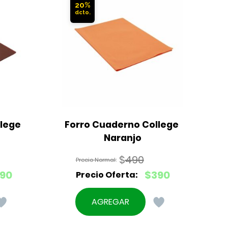
20%
lege 
Forro Cuaderno College 
Naranjo
$
490
El
90
$
390
precio
El
original
precio
AGREGAR
era:
actual
$490.
es: