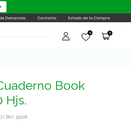
r
 de Denuncias
Contacto
Estado de tu Compra
0
0
Cuaderno Book
 Hjs.
 | SKU: 35228