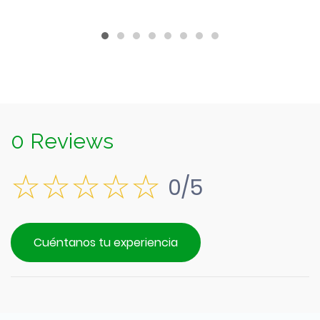
es:
$2.890.
0 Reviews
0/5
Cuéntanos tu experiencia