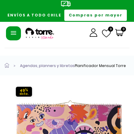
Compras por mayor
ENVÍOS A TODO CHILE
0
0
Agendas, planners y libretas
Planificador Mensual Torre
49%