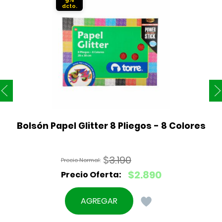
Bolsón Papel Glitter 8 Pliegos - 8 Colores
$
3.190
El
$
2.890
precio
El
original
precio
AGREGAR
era:
actual
$3.190.