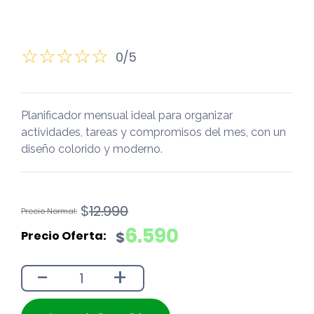
0/5
Planificador mensual ideal para organizar
actividades, tareas y compromisos del mes, con un
diseño colorido y moderno.
El
El
$
12.990
precio
precio
6.590
$
original
actual
era:
es:
-
+
$12.990.
$6.590.