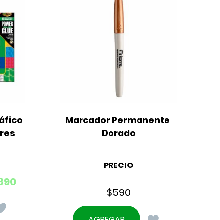
fico 
Marcador Permanente 
ores
Dorado
PRECIO
890
$
590
AGREGAR