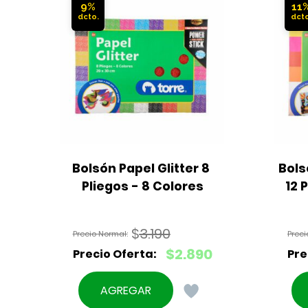
9%
11
Bolsón Papel Glitter 8 
Bols
Pliegos - 8 Colores
12 
$
3.190
El
$
2.890
precio
El
original
precio
AGREGAR
era:
actual