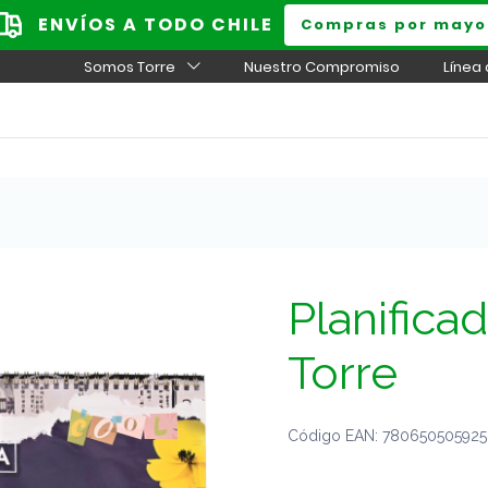
ENVÍOS A TODO CHILE
Compras por mayo
Somos Torre
Nuestro Compromiso
Línea
Planifica
Torre
Código EAN: 7806505059252