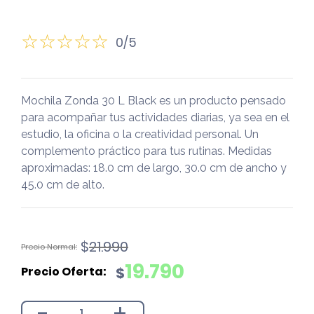
0/5
Mochila Zonda 30 L Black es un producto pensado
para acompañar tus actividades diarias, ya sea en el
estudio, la oficina o la creatividad personal. Un
complemento práctico para tus rutinas. Medidas
aproximadas: 18.0 cm de largo, 30.0 cm de ancho y
45.0 cm de alto.
El
El
$
21.990
precio
precio
19.790
$
original
actual
era:
es:
-
+
$21.990.
$19.790.