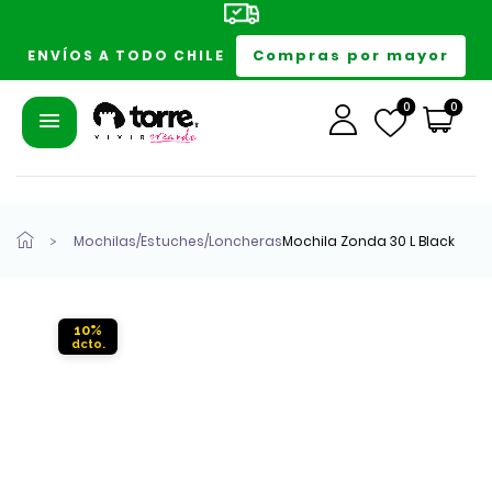
Compras por mayor
ENVÍOS A TODO CHILE
0
0
Mochilas/Estuches/Loncheras
Mochila Zonda 30 L Black
10%