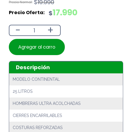
El
El
$
19.990
precio
precio
17.990
$
original
actual
era:
es:
-
+
$19.990.
$17.990.
Agregar al carro
Descripción
MODELO CONTINENTAL
25 LITROS
HOMBRERAS ULTRA ACOLCHADAS
CIERRES ENCARRILABLES
COSTURAS REFORZADAS