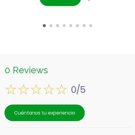
era:
actual
$1.890.
es:
$1.690.
0 Reviews
0/5
Cuéntanos tu experiencia