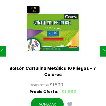
11%
Bolsón Cartulina Metálica 10 Pliegos - 7 
Colores
$
1.890
El
$
1.690
precio
El
original
precio
AGREGAR