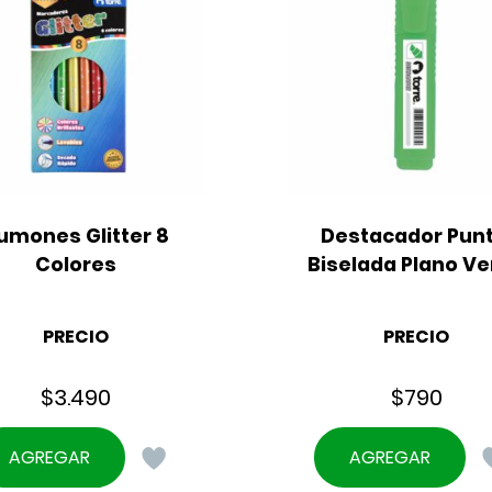
umones Glitter 8 
Destacador Punt
Colores
Biselada Plano V
PRECIO
PRECIO
$
3.490
$
790
AGREGAR
AGREGAR