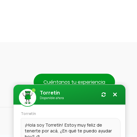
$1.790.
Cuéntanos tu experiencia