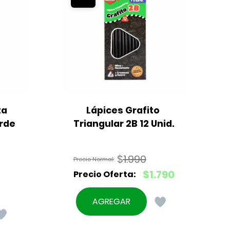
a 
Lápices Grafito 
erde
Triangular 2B 12 Unid.
T
$
1.990
El
$
1.790
precio
El
original
precio
AGREGAR
era:
actual
$1.990.
es: