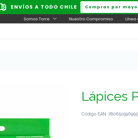
ENVÍOS A TODO CHILE
Compras por mayo
Somos Torre
Nuestro Compromiso
Línea
Lápices P
Código EAN: 7806505969957