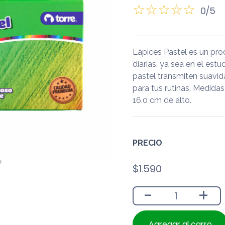
0/5
Lápices Pastel es un pr
diarias, ya sea en el estu
pastel transmiten suavid
para tus rutinas. Medida
16.0 cm de alto.
PRECIO
$
1.590
-
+
Agregar al carro