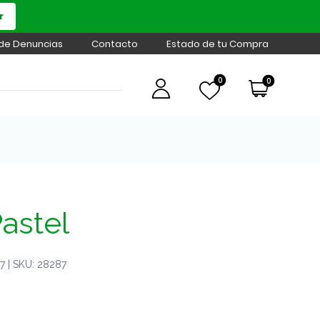
r
 de Denuncias
Contacto
Estado de tu Compra
0
0
astel
 | SKU: 28287