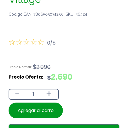
Código EAN: 7806505074255 | SKU: 36424
0/5
El
El
$
2.990
precio
precio
2.690
$
original
actual
era:
es:
-
+
$2.990.
$2.690.
Agregar al carro