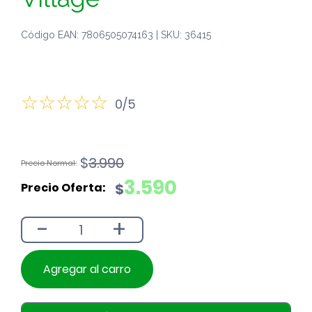
Código EAN: 7806505074163 | SKU: 36415
0/5
El
El
$
3.990
precio
precio
3.590
$
original
actual
era:
es:
-
+
$3.990.
$3.590.
Agregar al carro