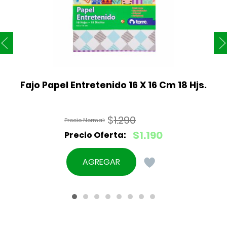
Fajo Papel Entretenido 16 X 16 Cm 18 Hjs.
$
1.290
El
$
1.190
precio
El
original
precio
AGREGAR
era:
actual
$1.290.
es:
$1.190.