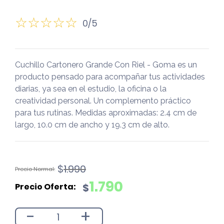
0/5
Cuchillo Cartonero Grande Con Riel - Goma es un
producto pensado para acompañar tus actividades
diarias, ya sea en el estudio, la oficina o la
creatividad personal. Un complemento práctico
para tus rutinas. Medidas aproximadas: 2.4 cm de
largo, 10.0 cm de ancho y 19.3 cm de alto.
El
El
$
1.990
precio
precio
1.790
$
original
actual
era:
es:
-
+
$1.990.
$1.790.