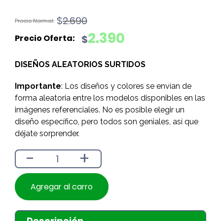
El
El
$
2.690
precio
precio
2.390
$
original
actual
era:
es:
DISEÑOS ALEATORIOS SURTIDOS
$2.690.
$2.390.
Importante
: Los diseños y colores se envían de
forma aleatoria entre los modelos disponibles en las
imágenes referenciales. No es posible elegir un
diseño específico, pero todos son geniales, así que
déjate sorprender.
-
+
Agregar al carro
Descripción