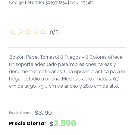
Código EAN: 7806505998254 | SKU: 23348
0/5
Bolsón Papel Tornasol 8 Pliegos - 8 Colores ofrece
un soporte adecuado para impresiones, tareas y
documentos cotidianos. Una opción práctica para el
hogar, estudio u oficina. Medidas aproximadas: 0.3
cm de largo, 39.0 cm de ancho y 28.0 cm de alto.
El
El
$
3.190
precio
precio
2.890
$
original
actual
era:
es: