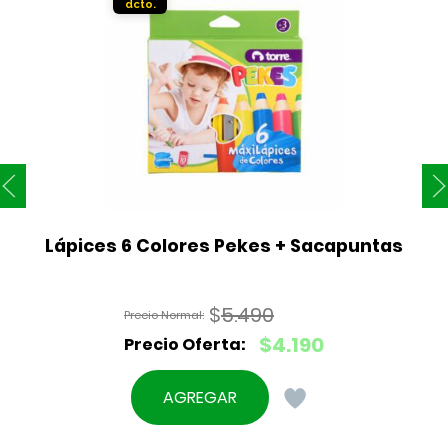
Lápices 6 Colores Pekes + Sacapuntas
$
5.490
El
$
4.190
precio
El
original
precio
AGREGAR
era:
actual
$5.490.
es: