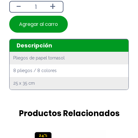
-
+
$3.190.
$2.890.
Agregar al carro
Descripción
Pliegos de papel tornasol
8 pliegos / 8 colores
25 x 35 cm
Productos Relacionados
24%