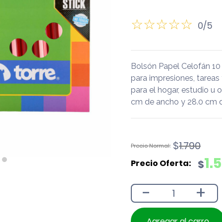
0/5
Bolsón Papel Celofán 10
para impresiones, tareas
para el hogar, estudio u 
cm de ancho y 28.0 cm d
El
El
$
1.790
precio
precio
1.
$
original
actual
era:
es:
-
+
$1.790.
$1.590.
Agregar al carro