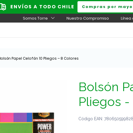
ENVÍOS A TODO CHILE
Compras por mayo
Somos Torre
Nuestro Compromiso
Línea
Bolsón Papel Celofán 10 Pliegos – 8 Colores
Bolsón P
Pliegos -
Código EAN: 7806505998285