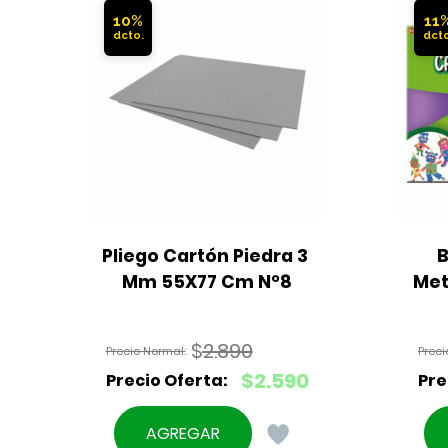
10%
11
Pliego Cartón Piedra 3 
B
Mm 55X77 Cm N°8
Metá
$
2.890
El
$
2.590
precio
El
original
precio
AGREGAR