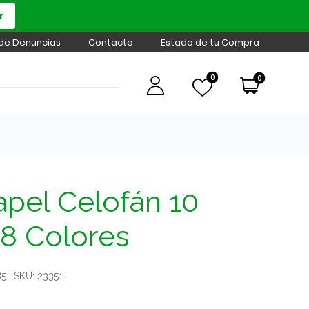
r
 de Denuncias
Contacto
Estado de tu Compra
0
0
apel Celofán 10
 8 Colores
 | SKU: 23351