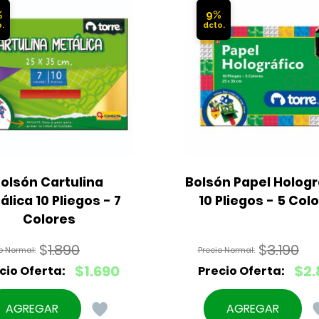
%
9%
olsón Cartulina 
Bolsón Papel Holográ
lica 10 Pliegos - 7 
10 Pliegos - 5 Col
Colores
$
1.890
$
3.190
El
El
$
1.690
$
2.
precio
precio
El
El
original
original
precio
precio
AGREGAR
AGREGAR