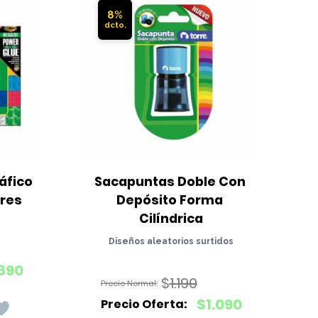
8%
fico 
Sacapuntas Doble Con 
ores
Depósito Forma 
Cilíndrica
Diseños aleatorios surtidos
890
$
1.190
El
$
1.090