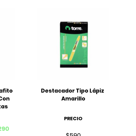
fito 
Destacador Tipo Lápiz 
Con 
Amarillo
tas
PRECIO
290
$
590