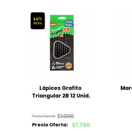
10%
Lápices Grafito 
Mar
Triangular 2B 12 Unid.
$
1.990
El
$
1.790
precio