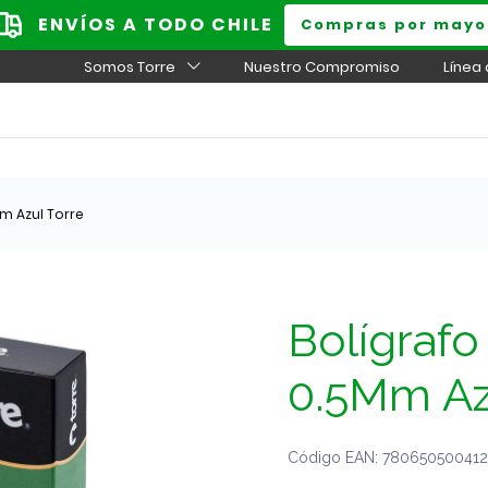
ENVÍOS A TODO CHILE
Compras por mayo
Somos Torre
Nuestro Compromiso
Línea
Mm Azul Torre
Bolígrafo
0.5Mm Az
Código EAN: 7806505004122