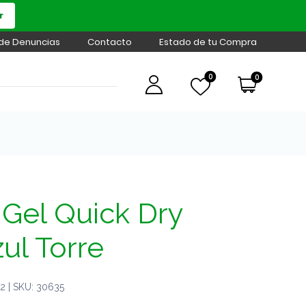
r
 de Denuncias
Contacto
Estado de tu Compra
0
0
 Gel Quick Dry
ul Torre
 | SKU: 30635