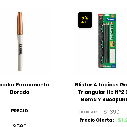
7%
cador Permanente 
Blister 4 Lápices Gra
Dorado
Triangular Hb N°2 
Goma Y Sacapun
PRECIO
$
1.390
El
$
1.
$
590
precio