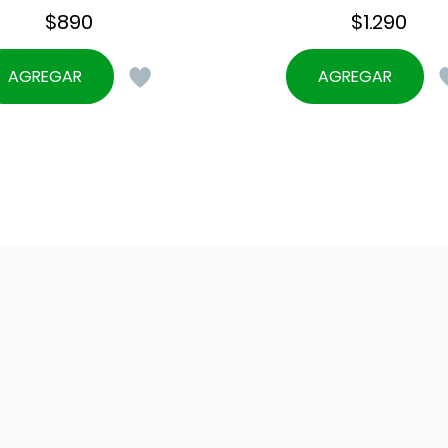
$
890
$
1.290
AGREGAR
AGREGAR