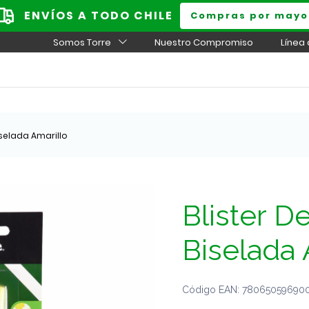
ENVÍOS A TODO CHILE
Compras por mayo
Somos Torre
Nuestro Compromiso
Línea
selada Amarillo
Blister D
Biselada 
Código EAN: 780650596900