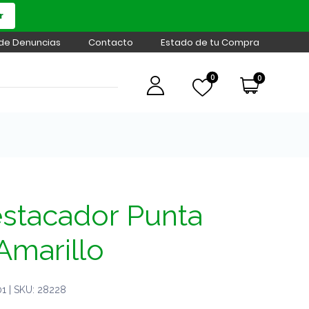
r
 de Denuncias
Contacto
Estado de tu Compra
0
0
estacador Punta
Amarillo
1 | SKU: 28228