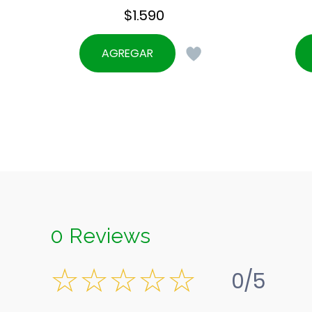
$
1.590
AGREGAR
0 Reviews
0/5