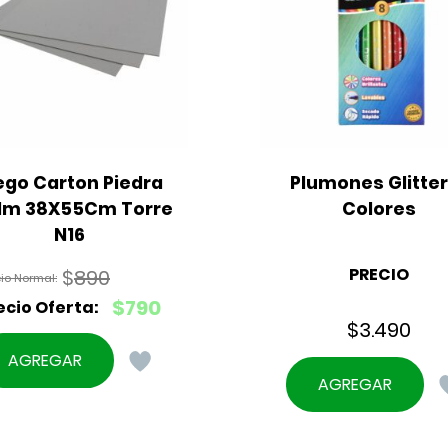
ego Carton Piedra 
Plumones Glitter 
Mm 38X55Cm Torre 
Colores
N16
PRECIO
$
890
El
$
790
precio
$
3.490
El
original
precio
AGREGAR
era:
actual
AGREGAR
$890.
es:
$790.