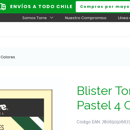
ENVÍOS A TODO CHILE
Compras por mayo
Somos Torre
Nuestro Compromiso
Línea
4 Colores
Blister T
Pastel 4 
Código EAN: 7806505066731