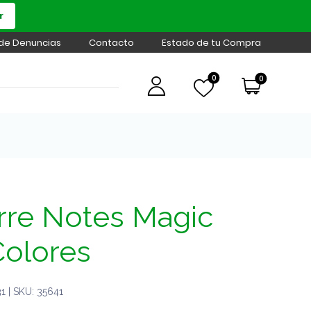
r
 de Denuncias
Contacto
Estado de tu Compra
0
0
orre Notes Magic
Colores
 | SKU: 35641