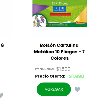
8 
Bolsón Cartulina 
Metálica 10 Pliegos - 7 
Colores
$
1.890
El
$
1.690
precio
El
original
precio
AGREGAR
era:
actual
$1.890.
es:
$1.690.