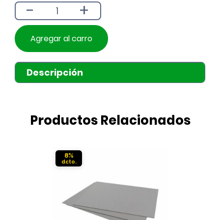
-
+
$990.
$890.
Agregar al carro
Descripción
Productos Relacionados
8%