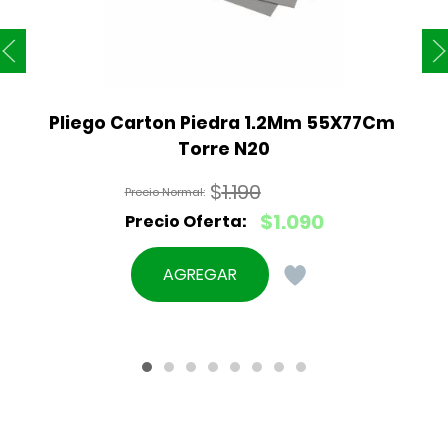
Pliego Carton Piedra 1.2Mm 55X77Cm 
Torre N20
$
1.190
El
$
1.090
precio
El
original
precio
AGREGAR
era:
actual
$1.190.
es:
$1.090.