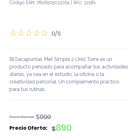
Código EAN: 7806505033054 | SKU: 32581
0/5
Bl.Sacapuntas Met Simple 2 Unid Torre es un
producto pensado para acompañar tus actividades
diarias, ya sea en el estudio, la oficina o la
creatividad personal. Un complemento práctico
para tus rutinas.
El
El
$
990
precio
precio
890
$
original
actual
era:
es: