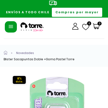
Compras por mayor
ENVÍOS A TODO CHILE
0
0
Novedades
Blister Sacapuntas Doble +Goma Pastel Torre
8%