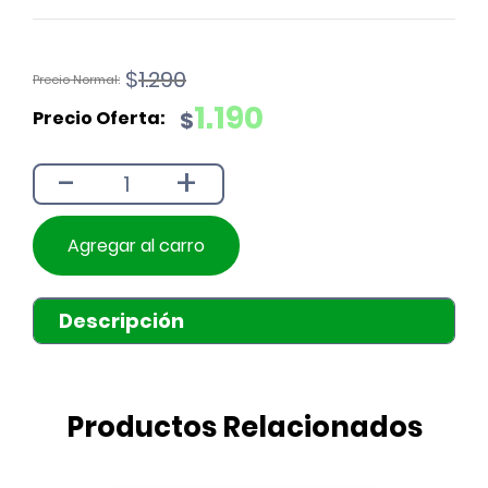
El
El
$
1.290
precio
precio
1.190
$
original
actual
era:
es:
-
+
$1.290.
$1.190.
Agregar al carro
Descripción
Productos Relacionados