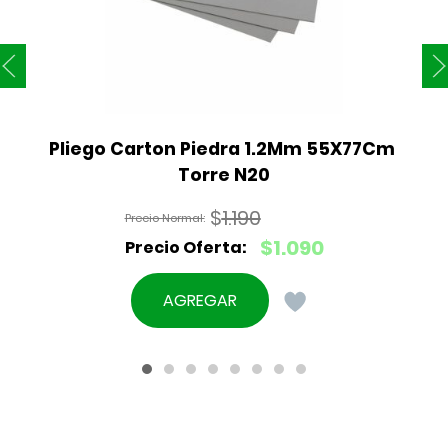
Pliego Carton Piedra 1.2Mm 55X77Cm 
Torre N20
$
1.190
El
$
1.090
precio
El
original
precio
AGREGAR
era:
actual
$1.190.
es:
$1.090.