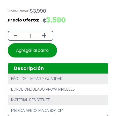
El
El
$
3.990
precio
precio
3.590
$
original
actual
era:
es:
-
+
$3.990.
$3.590.
Agregar al carro
Descripción
FÁCIL DE LIMPIAR Y GUARDAR.
BORDE ONDULADO APOYA PINCELES
MATERIAL RESISTENTE
MEDIDA APROXIMADA 8X9 CM