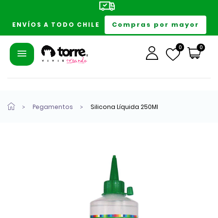
Compras por mayor
ENVÍOS A TODO CHILE
0
0
Pegamentos
Silicona Líquida 250Ml