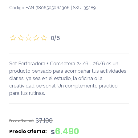
Código EAN: 7806505062306 | SKU: 35289
0/5
Set Perforadora + Corchetera 24/6 - 26/6 es un
producto pensado para acompañar tus actividades
diarias, ya sea en el estudio, la oficina o la
creatividad personal. Un complemento práctico
para tus rutinas.
El
El
$
7.190
precio
precio
6.490
$
original
actual