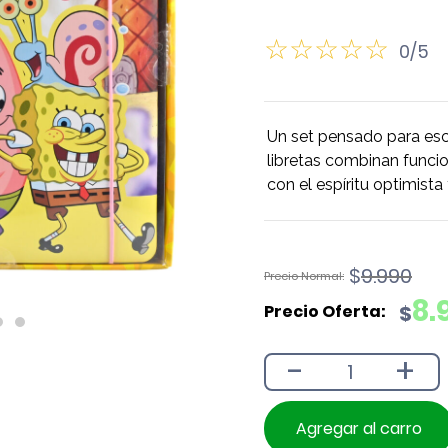
0/5
Un set pensado para escri
libretas combinan funci
con el espíritu optimist
El
El
$
9.990
precio
precio
8.
$
original
actual
era:
es:
-
+
$9.990.
$8.990.
Agregar al carro