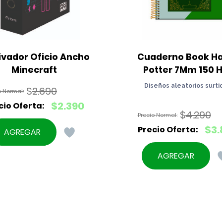
ivador Oficio Ancho 
Cuaderno Book Har
Minecraft
Potter 7Mm 150 H
Diseños aleatorios surti
$
2.690
El
$
2.390
$
4.290
precio
El
original
El
$
3.
precio
AGREGAR
era:
precio
actual
El
$2.690.
original
es:
precio
AGREGAR
era:
$2.390.
actual
$4.290.
es:
$3.890.