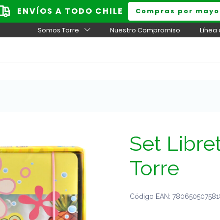
ENVÍOS A TODO CHILE
Compras por mayo
Somos Torre
Nuestro Compromiso
Línea
e
Set Libre
Torre
Código EAN: 7806505075818