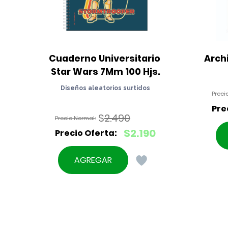
Cuaderno Universitario 
Arch
Star Wars 7Mm 100 Hjs.
Diseños aleatorios surtidos
$
2.490
El
$
2.190
precio
El
original
precio
AGREGAR
era:
actual
$2.490.
es:
$2.190.