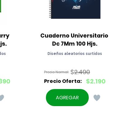
ry 
Cuaderno Universitario 
js.
Dc 7Mm 100 Hjs.
dos
Diseños aleatorios surtidos
$
2.490
El
890
$
2.190
precio
El
original
precio
AGREGAR
era:
actual
$2.490.
es:
$2.190.