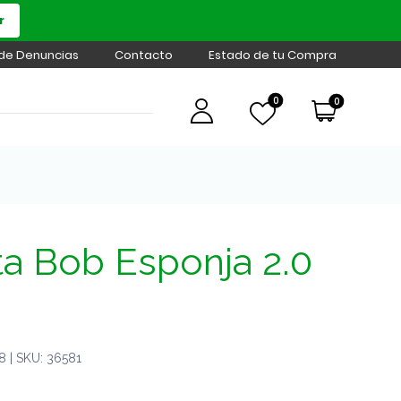
r
 de Denuncias
Contacto
Estado de tu Compra
0
0
ta Bob Esponja 2.0
 | SKU: 36581