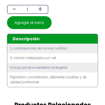
era:
es:
-
+
$3.490.
$3.090.
Agregar al carro
Descripción
3 combinaciones de colores surtidos
6 colores metalizados por set
Incluye pincel acuarelable recargable
Pigmentos concentrados, altamente solubles y de
calidad profesional
Productos Relacionados