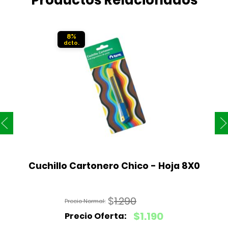
8%
Cuchillo Cartonero Chico - Hoja 8X0
$
1.290
El
$
1.190
precio