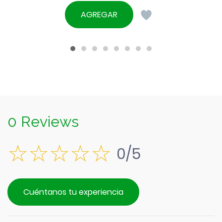
El
original
precio
AGREGAR
era:
actual
$1.290.
es:
$1.190.
0 Reviews
0/5
Cuéntanos tu experiencia