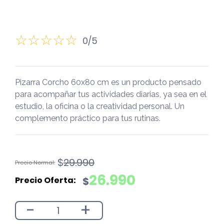
0/5
Pizarra Corcho 60x80 cm es un producto pensado
para acompañar tus actividades diarias, ya sea en el
estudio, la oficina o la creatividad personal. Un
complemento práctico para tus rutinas.
El
El
$
29.990
precio
precio
26.990
$
original
actual
era:
es:
-
+
$29.990.
$26.990.