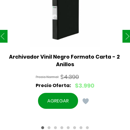
Archivador Vinil Negro Formato Carta - 2 
Anillos
$
4.390
El
$
3.990
precio
El
original
precio
AGREGAR
era:
actual
$4.390.
es:
$3.990.