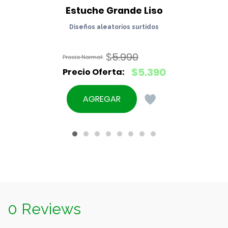
Estuche Grande Liso
Diseños aleatorios surtidos
$
5.990
El
$
5.390
precio
El
original
precio
AGREGAR
era:
actual
$5.990.
es:
$5.390.
0 Reviews