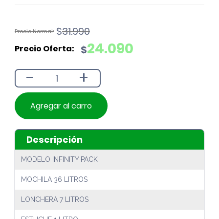
El
El
$
31.990
precio
precio
24.090
$
original
actual
era:
es:
-
+
$31.990.
$24.090.
Agregar al carro
Descripción
MODELO INFINITY PACK
MOCHILA 36 LITROS
LONCHERA 7 LITROS